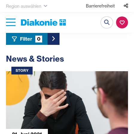
Barrierefreiheit
Region auswählen
Suche
Filter
0
Toggle Sidebar Filter
News & Stories
STORY