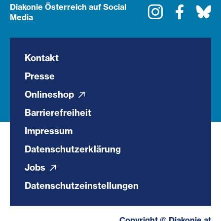
Diakonie Österreich auf Social
Instagram
Faceboo
Bl
Media
Kontakt
Presse
Onlineshop
Barrierefreiheit
Impressum
Datenschutzerklärung
Jobs
Datenschutzeinstellungen
Copyright © Diakonie.at