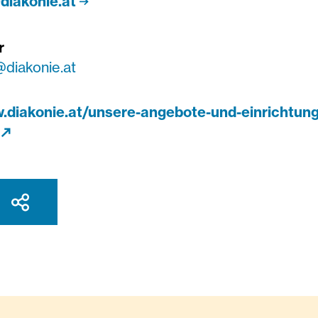
@diakonie.at
r
@diakonie.at
w.diakonie.at/unsere-angebote-und-einrichtun