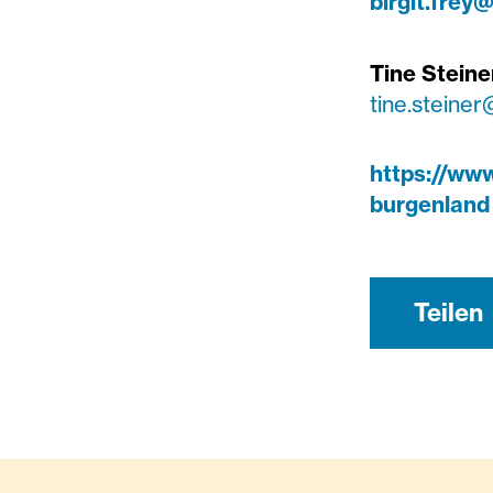
birgit.frey
Tine Steine
tine.steiner
https://ww
burgenland
Teilen