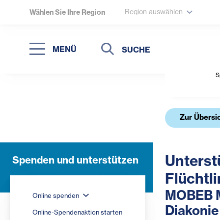
Region auswählen
Wählen Sie Ihre Region
Suche
Suche
MENÜ
Suchen
S
Zur Übersi
Unterst
Spenden und unterstützen
Flüchtl
MOBEB Mo
Online spenden
Diakonie
Online-Spendenaktion starten