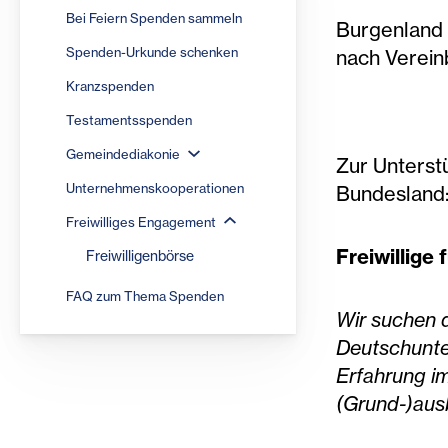
Bei Feiern Spenden sammeln
Burgenland
Spenden-Urkunde schenken
nach Verein
Kranzspenden
Testamentsspenden
Gemeindediakonie
Zur Unterst
Unternehmenskooperationen
Bundesland
Freiwilliges Engagement
Freiwillige
Freiwilligenbörse
FAQ zum Thema Spenden
Wir suchen d
Deutschunter
Erfahrung i
(Grund-)ausb