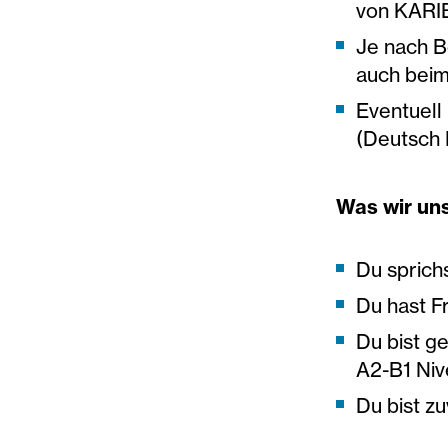
von KARI
Je nach B
auch beim
Eventuell
(Deutsch 
Was wir un
Du sprich
Du hast F
Du bist g
A2-B1 Niv
Du bist zu