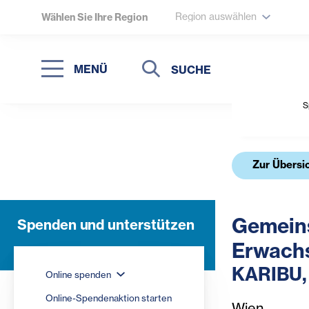
Region auswählen
Wählen Sie Ihre Region
Suche
Suche
MENÜ
Suchen
S
Zur Übersi
Gemeins
Spenden und unterstützen
Erwachs
KARIBU, 
Online spenden
Online-Spendenaktion starten
Wien