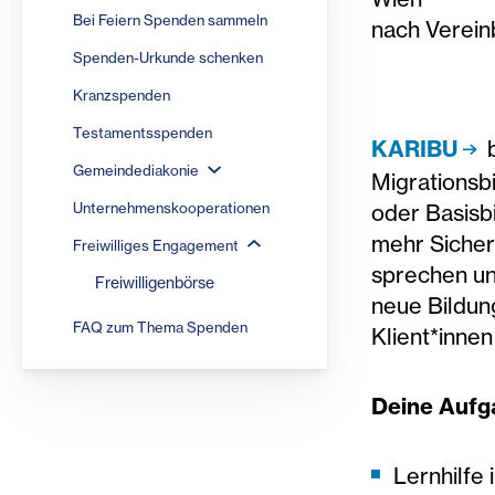
Bei Feiern Spenden sammeln
nach Verein
Spenden-Urkunde schenken
Kranzspenden
Testamentsspenden
KARIBU
b
Gemeindediakonie
Migrationsb
Unternehmenskooperationen
oder Basisb
mehr Sicher
Freiwilliges Engagement
sprechen un
Freiwilligenbörse
neue Bildung
FAQ zum Thema Spenden
Klient*inne
Deine Aufg
Lernhilfe 