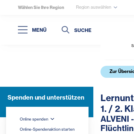
Region auswählen
Wählen Sie Ihre Region
Suche
Suche
MENÜ
Suchen
S
Zur Übersi
Lernunt
Spenden und unterstützen
1. / 2. 
ALVENI -
Online spenden
Flüchtli
Online-Spendenaktion starten