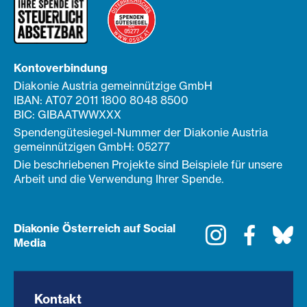
Kontoverbindung
Diakonie Austria gemeinnützige GmbH
IBAN: AT07 2011 1800 8048 8500
BIC: GIBAATWWXXX
Spendengütesiegel-Nummer der Diakonie Austria
gemeinnützigen GmbH: 05277
Die beschriebenen Projekte sind Beispiele für unsere
Arbeit und die Verwendung Ihrer Spende.
Diakonie Österreich auf Social
Instagram
Faceboo
Bl
Media
Kontakt