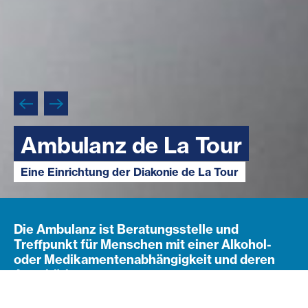
Ambulanz de La Tour
Ambulanz de La Tour
Eine Einrichtung der Diakonie de La Tour
Eine Einrichtung der Diakonie de La Tour
Die Ambulanz ist Beratungsstelle und
Treffpunkt für Menschen mit einer Alkohol-
oder Medikamentenabhängigkeit und deren
Angehörige.
Beratung und Therapie erfolgen kostenlos,