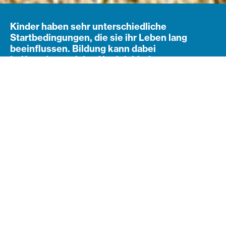
Kinder haben sehr unterschiedliche
Startbedingungen, die sie ihr Leben lang
beeinflussen. Bildung kann dabei
helfen, der sozialen Ungleichheit entgegenzu
wirken. In Österreich gelingt dies
bisher aber noch kaum. Wir fordern die
Einführung des Chancenindex.
Navigation öffnen
Subnavigation
Wie die familiären Umstände
den Lernerfolg beeinflussen
Die Schule endet zu Mittag. In der Wohnung gibt es
keinen ruhigen Platz zum Lernen. Die Familie kann in
schulischen Angelegenheiten nicht