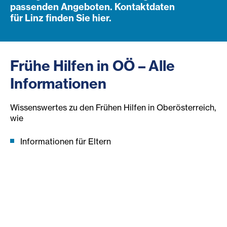
passenden Angeboten. Kontaktdaten
für Linz finden Sie hier.
Frühe Hilfen in OÖ – Alle
Informationen
Wissenswertes zu den Frühen Hilfen in Oberösterreich,
wie
Informationen für Eltern
Informationen für Zuweisende
Infoblätter und Foldern in verschiedenen Sprachen
Gruppenangebote für Mütter mit Babys und
Kleinkindern
Informationen über Auftraggeber und Hilfreiche
Links