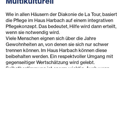
Multikulturell
Wie in allen Häusern der Diakonie de La Tour, basiert
die Pflege im Haus Harbach auf einem integrativen
Pflegekonzept. Das bedeutet, Hilfe wird dann erteilt,
wenn sie notwendig wird.
Viele Menschen eignen sich über die Jahre
Gewohnheiten an, von denen sie sich nur schwer
trennen können. Im Haus Harbach können diese
beibehalten werden. Ein respektvoller Umgang mit
gegenseitiger Wertschätzung wird gelebt.
Selbstbestimmung ist enorm wichtig. Auch wenn
Pflege und Hilfestellungen notwendig werden, dürfen
die eigene Identität und die Möglichkeit, das Leben –
soweit es geht– selbst zu gestalten, nicht verloren
gehen.
Wir stehen für Diversität
In Zusammenarbeit mit der Bundesagentur für
Betreuung und Unterstützungsleistung bieten wir auch