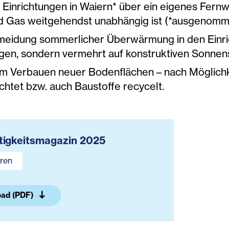
re Einrichtungen in Waiern* über ein eigenes Fer
d Gas weitgehendst unabhängig ist (*ausgenomm
meidung sommerlicher Überwärmung in den Einri
gen, sondern vermehrt auf konstruktiven Sonnens
em Verbauen neuer Bodenflächen – nach Möglich
chtet bzw. auch Baustoffe recycelt.
tigkeitsmagazin 2025
ren
ad (PDF)