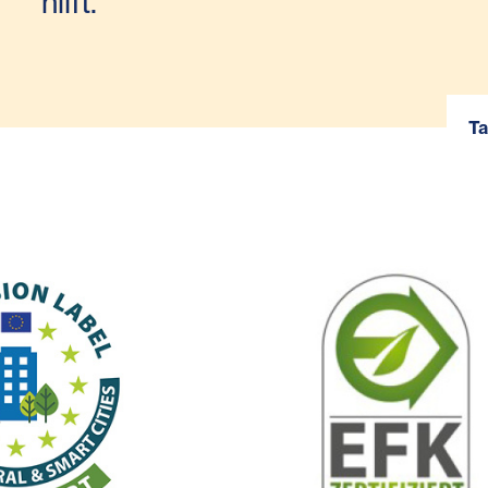
hilft.
Ta