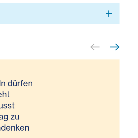
n dürfen
eht
usst
ag zu
Umdenken