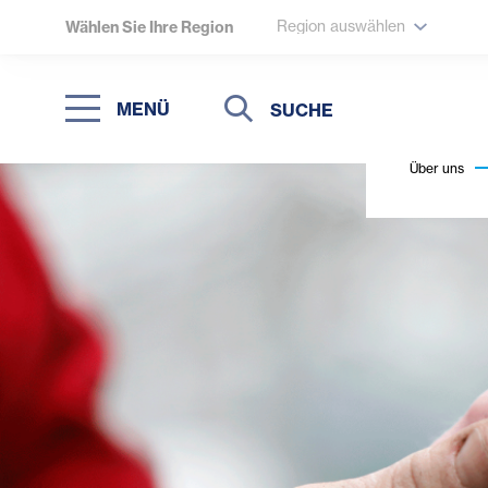
Region auswählen
Wählen Sie Ihre Region
Suche
Suche
MENÜ
Suchen
Über uns