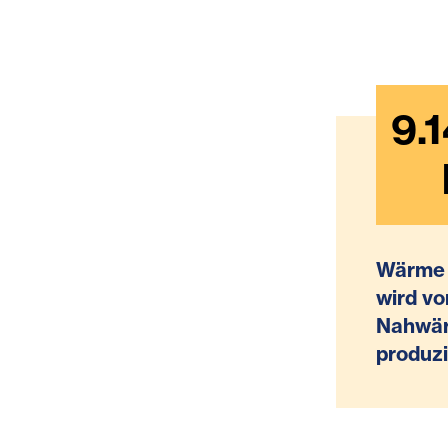
9.
Wärme 
wird vo
Nahwär
produzi