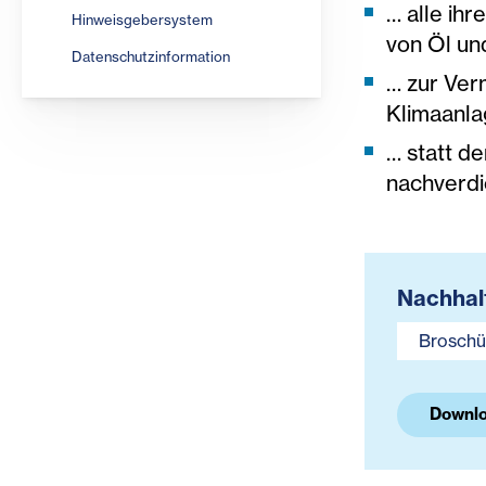
… alle ih
Hinweisgebersystem
von Öl un
Datenschutzinformation
… zur Ver
Klimaanla
… statt d
nachverdi
Nachhal
Broschü
Downlo