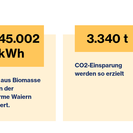
145.002
3.340
t
kWh
CO2-Einsparung
werden so erzielt
aus Biomasse
n der
me Waiern
ert.