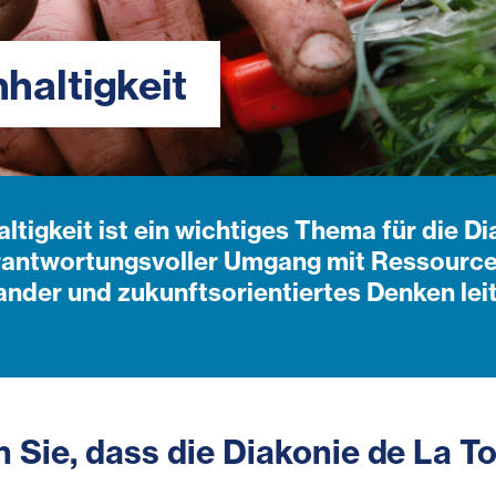
haltigkeit
ltigkeit ist ein wichtiges Thema für die Di
rantwortungsvoller Umgang mit Ressourcen
ander und zukunftsorientiertes Denken lei
 Sie, dass die Di
a
kon
ie de La T