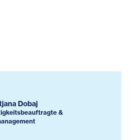
tjana Dobaj
igkeitsbeauftragte &
management