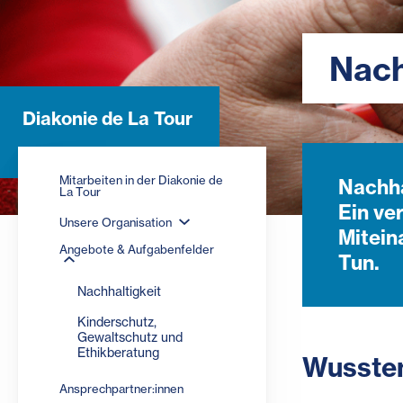
Nach
Diakonie de La Tour
Mitarbeiten in der Diakonie de
Nachha
La Tour
Ein ve
Unsere Organisation
Mitein
Angebote & Aufgabenfelder
Tun.
Nachhaltigkeit
Kinderschutz,
Gewaltschutz und
Ethikberatung
Wussten
Ansprechpartner:innen