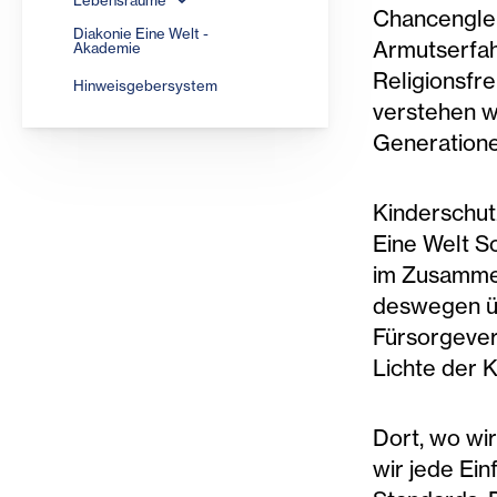
Lebensräume
Chancenglei
Diakonie Eine Welt -
Armutserfah
Akademie
Religionsfr
Hinweisgebersystem
verstehen w
Generatione
Kinderschut
Eine Welt S
im Zusammen
deswegen üb
Fürsorgever
Lichte der 
Dort, wo wi
wir jede Ei