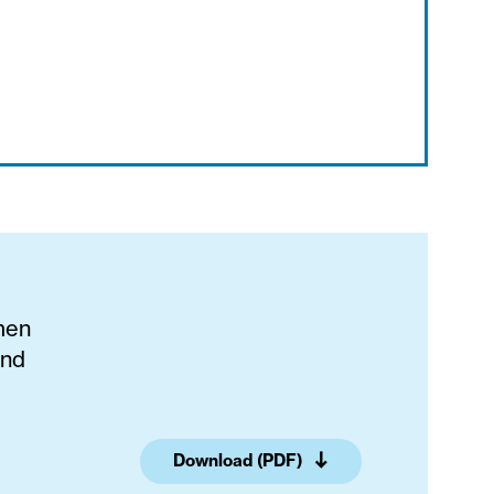
amen
und
Download (PDF)