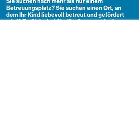
Sie suchen nach mehr als nur einem
Betreuungsplatz? Sie suchen einen Ort, an
dem Ihr Kind liebevoll betreut und gefördert
wird? Endlich sind Sie fündig geworden!
Navigation öffnen
Subnavigation
Willkommen in den
Kindergärten der Diakonie
Bildung in Wien!
Ob Natur- oder Waldpädagogik, ob bilingual, inklusiv
oder barrierefrei: Wir begleiten Kinder liebevoll und
individuell. Melden Sie sich einfach bei uns, um einen
Platz anzufragen oder eine Besichtigung zu
vereinbaren.