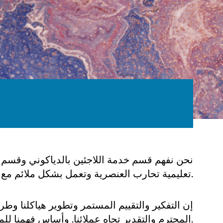
نحن نفهم قسم خدمة اللاجئين بالدياكوني وقسم ال
تعليمية تحارب العنصرية وتعمل بشكل ملائم مع جميع الأجناس.
إن التفكير والتقييم المستمر وتطوير هياكلنا وطرق
المحترم والتقدير تجاه عملائنا. وأساس فهمنا للمهنية والجودة هو طريقة عمل تحررية ومناهضة للتمييز.