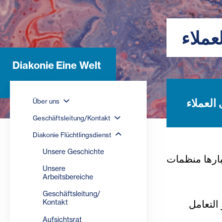
ملاء
Diakonie Eine Welt
لعملاء
Über uns
Geschäftsleitung/Kontakt
Diakonie Flüchtlingsdienst
Unsere Geschichte
بارها منظمات
Unsere
Arbeitsbereiche
Geschäftsleitung/
Kontakt
 التعامل
Aufsichtsrat