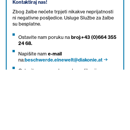
Kontaktiraj nas!
Zbog žalbe nećete trpjeti nikakve neprijatnosti
ni negativne posljedice. Usluge Službe za žalbe
su besplatne.
Ostavite nam poruku na
broj:
+43 (0)664 355
24 68.
Napišite nam
e-mail
na:
beschwerde.einewelt@diakonie.at
Ostavite nam poruku preko aplikacije
WhatsApp
na broj:
+43 (0)664 355 24 68.
Ozbiljno shvatamo vašu žalbu, pozivamo vas
da nam se obratite!
Naravno, uvijek imate mogućnost da se požalite
direktno članu osoblja ili upravi naše ustanove.