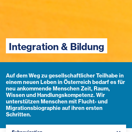
Integration & Bildung
Auf dem Weg zu gesellschaftlicher Teilhabe in
einem neuen Leben in Österreich bedarf es für
neu ankommende Menschen Zeit, Raum,
Wissen und Handlungskompetenz. Wir
unterstützen Menschen mit Flucht- und
Migrationsbiographie auf ihren ersten
Schritten.
Navigation öffnen