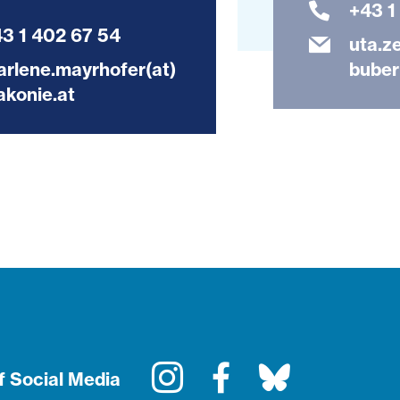
+43 1
3 1 402 67 54
uta.z
rlene.mayrhofer(at)
buber
akonie.at
Instagram
Facebook
Bluesky
f Social Media