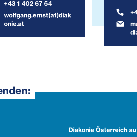
+43 1 402 67 54
+4
wolfgang.ernst(at)diak
onie.at
ma
di
enden:
Diakonie Österreich au