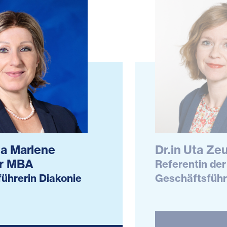
a Marlene
Dr.in Uta Ze
r MBA
Referentin der
ührerin Diakonie
Geschäftsfüh