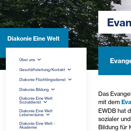
Evan
Diakonie Eine Welt
Evange
Über uns
Geschäftsleitung/Kontakt
Diakonie Flüchtlingsdienst
Diakonie Bildung
Das Evangel
Diakonie Eine Welt
mit dem
Eva
Sozialdienst
EWDB hat di
Diakonie Eine Welt
Lebensräume
sozialer un
Diakonie Eine Welt -
Bildung für
Akademie