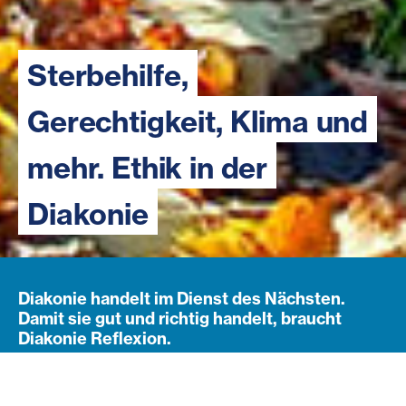
Sterbehilfe,
Gerechtigkeit, Klima und
mehr. Ethik in der
Diakonie
Diakonie handelt im Dienst des Nächsten.
Damit sie gut und richtig handelt, braucht
Diakonie Reflexion.
Navigation öffnen
Subnavigation