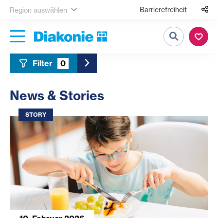
Barrierefreiheit
Region auswählen
Suche
Filter
0
Toggle Sidebar Filter
News & Stories
STORY