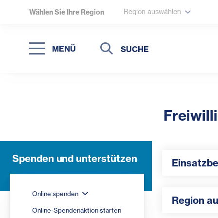
Region auswählen
Wählen Sie Ihre Region
Suche
Suche
MENÜ
Suchen
Freiwil
Einsatzbereic
Spenden und unterstützen
Einsatzb
Region auswä
Online spenden
Region a
Online-Spendenaktion starten