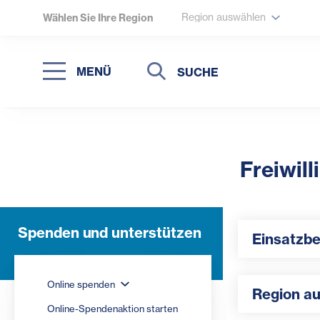
Region auswählen
Wählen Sie Ihre Region
Suche
Suche
MENÜ
Suchen
Freiwil
Einsatzbereic
Spenden und unterstützen
Einsatzb
Region auswä
Online spenden
Region a
Online-Spendenaktion starten