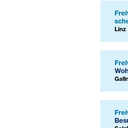
Frei
sch
Linz
Fre
Woh
Gall
Frei
Bes