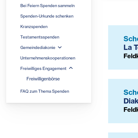
Bei Feiern Spenden sammeln
Spenden-Urkunde schenken
Kranzspenden
Sch
Testamentsspenden
La T
Gemeindediakonie
Feld
Unternehmenskooperationen
Freiwilliges Engagement
Freiwilligenbörse
Sch
FAQ zum Thema Spenden
Diak
Feld