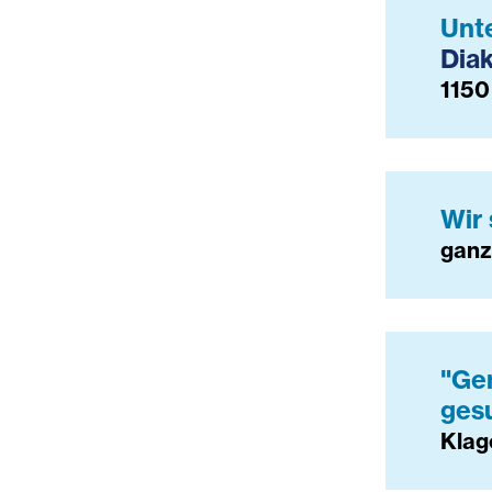
Unt
Diak
1150
Wir 
ganz
"Ge
ges
Klag