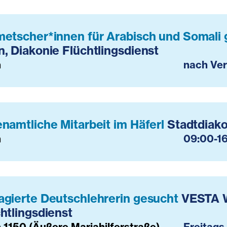
metscher*innen für Arabisch und Somali
, Diakonie Flüchtlingsdienst
n
nach Ve
namtliche Mitarbeit im Häferl
Stadtdiak
n
09:00-1
agierte Deutschlehrerin gesucht
VESTA W
htlingsdienst
 1150 (Äußere Mariahilferstraße)
Freitags