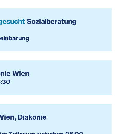
 gesucht
Sozialberatung
reinbarung
onie Wien
6:30
ien, Diakonie
 im Zeitraum zwischen 08:00 -