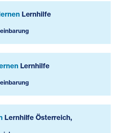
rlernen
Lernhilfe
reinbarung
rlernen
Lernhilfe
reinbarung
en
Lernhilfe Österreich,