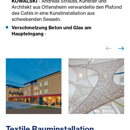
KOWALSKI
- Andreas Strauss, Künstler und
Architekt aus Ottensheim verwandelte den Plafond
des Cafés in eine Kunstinstallation aus
schwebenden Sesseln.
Verschmelzung Beton und Glas am
Haupteingang
-
Das Haus Bethanien
haus-bethanien-kunst3_c_di
Textile Rauminstallation