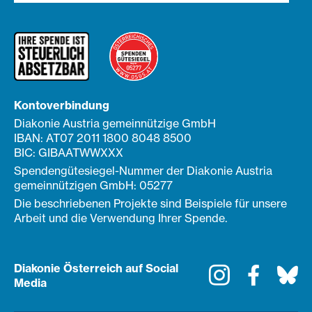
Kontoverbindung
Diakonie Austria gemeinnützige GmbH
IBAN: AT07 2011 1800 8048 8500
BIC: GIBAATWWXXX
Spendengütesiegel-Nummer der Diakonie Austria
gemeinnützigen GmbH: 05277
Die beschriebenen Projekte sind Beispiele für unsere
Arbeit und die Verwendung Ihrer Spende.
Diakonie Österreich auf Social
Instagram
Faceboo
Bl
Media