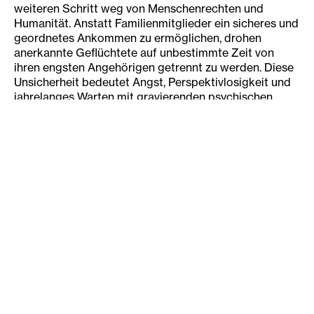
weiteren Schritt weg von Menschenrechten und
Humanität. Anstatt Familienmitglieder ein sicheres und
geordnetes Ankommen zu ermöglichen, drohen
anerkannte Geflüchtete auf unbestimmte Zeit von
ihren engsten Angehörigen getrennt zu werden. Diese
Unsicherheit bedeutet Angst, Perspektivlosigkeit und
jahrelanges Warten mit gravierenden psychischen
Folgen für Betroffene in Österreich. Integration und
gesellschaftliche Teilhabe werden dadurch aktiv
erschwert.
Darüber hinaus verstößt die Einführung einer Quote
gegen die Europäische Menschenrechtskonvention,
die EU-Grundrechtecharta sowie die Rechtsprechung
des Europäischen Gerichtshofs und des Europäischen
Gerichtshofs für Menschenrechte. Beide Gerichte
haben klargestellt, dass pauschale Obergrenzen ohne
individuelle Prüfung unzulässig sind.