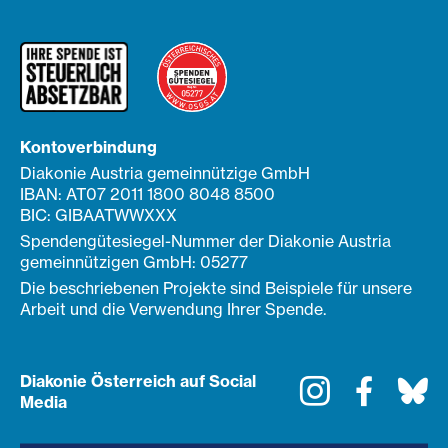
Kontoverbindung
Diakonie Austria gemeinnützige GmbH
IBAN: AT07 2011 1800 8048 8500
BIC: GIBAATWWXXX
Spendengütesiegel-Nummer der Diakonie Austria
gemeinnützigen GmbH: 05277
Die beschriebenen Projekte sind Beispiele für unsere
Arbeit und die Verwendung Ihrer Spende.
Diakonie Österreich auf Social
Instagram
Faceboo
Bl
Media