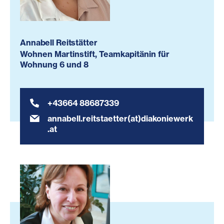
Annabell Reitstätter
Wohnen Martinstift, Teamkapitänin für
Wohnung 6 und 8
+43664 88687339
annabell.reitstaetter(at)diakoniewerk
.at