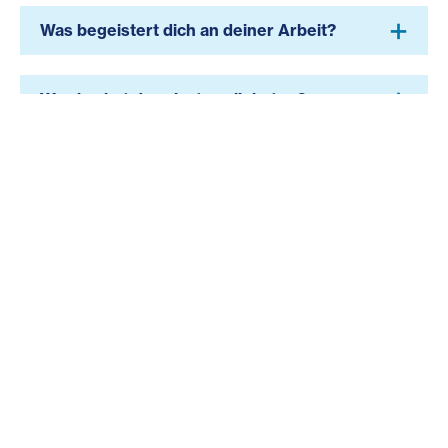
Was begeistert dich an deiner Arbeit?
Was kochst du privat am liebsten?
Was sind die schönsten Momente in
deinem Arbeitsalltag?
Was sind deine Aufgaben im Kowalski?
Informationen zum Spenden: