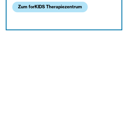
Zum forKIDS Therapiezentrum
Informationen zum Spenden:
Kontoverbindung
Diakonie Austria gemeinnützige GmbH
IBAN: AT07 2011 1800 8048 8500
BIC: GIBAATWWXXX
Spendengütesiegel-Nummer der Diakonie Austria