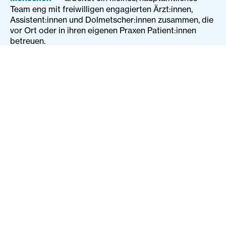
Team eng mit freiwilligen engagierten Ärzt:innen,
Assistent:innen und Dolmetscher:innen zusammen, die
vor Ort oder in ihren eigenen Praxen Patient:innen
betreuen.
In unseren Psychotherapiezentren
ANKYRA
und
JEFIRA
bieten wir spezialisierte therapeutische
Hilfe für Erwachsene, Jugendliche und Kinder, die
Gewalt, Krieg, Folter, Vertreibung und Vergewaltigung
überlebt haben.
Mit unserer interkulturellen psychosozialen
Helpline
stehen wir österreichweit anonym und
vertraulich Geflüchteten und Migrant:innen für
Entlastungsgespräche, Krisenbegleitung und
Kurzzeittherapien zur Verfügung. Das Sprachangebot
umfasst die Sprachen Farsi/Dari, Arabisch, Russisch,
BKS, Türkisch Deutsch, Englisch und Ukrainisch.