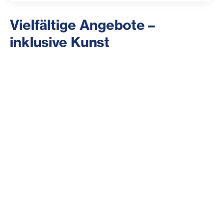
Vielfältige Angebote –
inklusive Kunst
Das Hauptaugenmerk in unseren künstlerischen
Einrichtungen liegt auf der Entwicklung und
Entfaltung eines authentischen künstlerischen Stils,
der im Wechselbezug zur zeitgenössischen Kunst
steht. Durch unterschiedliche Projekte und Workshops
findet wiederkehrend ein Austausch zwischen den
Künstler:innen und national bzw. international tätigen
Kunst- und Literaturschaffenden statt.
Kunst macht Hoffnung, eröffnet neue Welten und muss
barrierefrei sein. Wir denken inklusiv und fördern die
Potenziale der Künstler:innen mit Behinderungen, um
ihnen zu mehr Sichtbarkeit, Anerkennung und Teilhabe
in der Gesellschaft zu verhelfen.