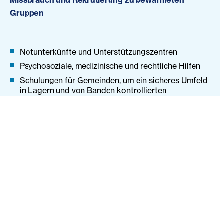
Missbrauch und Rekrutierung zu bewaffneten
Gruppen
Notunterkünfte und Unterstützungszentren
Psychosoziale, medizinische und rechtliche Hilfen
Schulungen für Gemeinden, um ein sicheres Umfeld
in Lagern und von Banden kontrollierten
Gemeinden zu schaffen.
Bildung, Mentoring und einkommensschaffende
Maßnahmen für von geschlechtsspezifischer Gewalt
gefährdete oder betroffene Frauen und Mädchen.
Newsletter