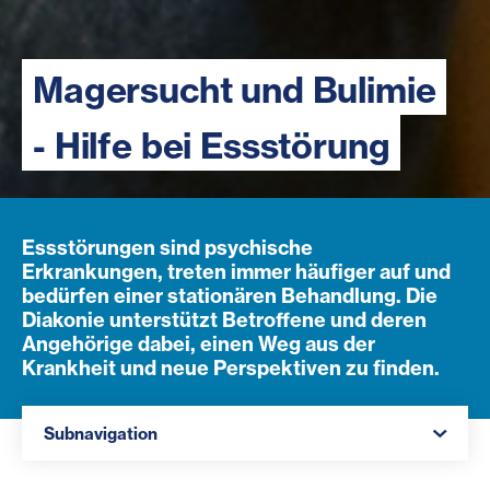
Magersucht und Bulimie
- Hilfe bei Essstörung
Essstörungen sind psychische
Erkrankungen, treten immer häufiger auf und
bedürfen einer stationären Behandlung. Die
Diakonie unterstützt Betroffene und deren
Angehörige dabei, einen Weg aus der
Krankheit und neue Perspektiven zu finden.
Navigation öffnen
Subnavigation